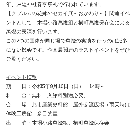
年、戸隠神社春季祭礼で行われています。
【クプルムの花嫁のセカイ展～おかわり～】関連イベ
ントとして、木場小路萬燈組と横町萬燈保存会による
萬燈の実演を行います。
この2つの団体が同じ場で萬燈の実演を行うのは滅多
にない機会です。企画展関連のラストイベントをぜひ
ご覧ください。
イベント情報
期 日：令和5年9月10日（日） 14時～
料 金：無料（入館料別途必要）
会 場：燕市産業史料館 屋外交流広場（雨天時は
体験工房館 多目的室）
出 演：木場小路萬燈組、横町萬燈保存会