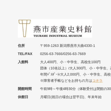
住所
〒959-1263 新潟県燕市大曲4330-1
TEL/FAX
0256-63-7666/0256-63-7669
入館料
大人400円、小・中学生、高校生100円
団体（10名以上）/大人300円、小・中学生、
年間ﾊﾟｽﾎﾟｰﾄ/大人2,000円、小・中学生、高校
※障害者手帳などをお持ちの方は
コチラ
開館時間
午前9時～午後4時30分（体験受付は閉館の3
休館日
月曜日(祝日の場合は翌平日)、年末年始