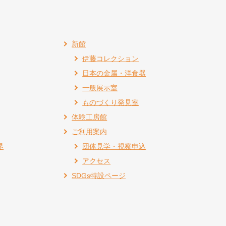
新館
伊藤コレクション
日本の金属・洋食器
一般展示室
ものづくり発見室
体験工房館
ご利用案内
界
団体見学・視察申込
アクセス
SDGs特設ページ