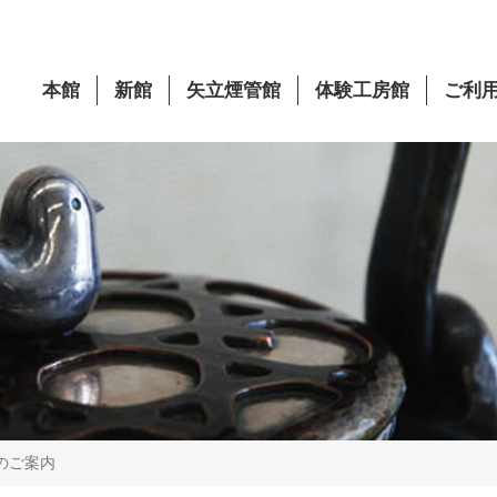
本館
新館
矢立煙管館
体験工房館
ご利
のご案内