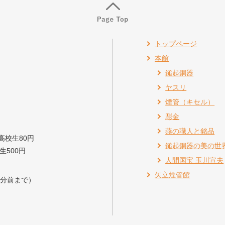
トップページ
本館
鎚起銅器
ヤスリ
煙管（キセル）
彫金
燕の職人と銘品
高校生80円
鎚起銅器の美の世
生500円
人間国宝 玉川宣夫
矢立煙管館
0分前まで）