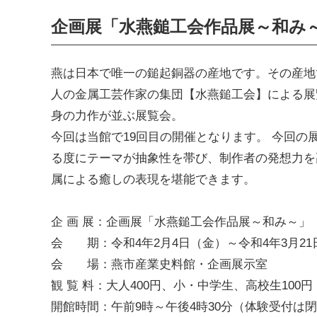
企画展「水燕鎚工会作品展～和み
燕は日本で唯一の鎚起銅器の産地です。その産地
人の金属工芸作家の集団【水燕鎚工会】による展
身の力作が並ぶ展覧会。
今回は当館で19回目の開催となります。 今回の
る度にテーマが抽象性を帯び、制作者の発想力を
属による癒しの表現を堪能できます。
企 画 展：企画展「水燕鎚工会作品展～和み～」
会 期：令和4年2月4日（金）～令和4年3月21
会 場：燕市産業史料館・企画展示室
観 覧 料：大人400円、小・中学生、高校生100円
開館時間：午前9時～午後4時30分（体験受付は閉