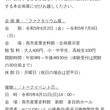
する本企画展にぜひお越しください。
企 画 展：「ファクタリウム展」
会 期：令和5年6月2日（金）～令和5年7月9日
（日）
会 場：燕市産業史料館・企画展示室
観 覧 料：大人400円、小・中学生、高校生100円
開館時間：午前9時～午後4時30分（体験受付は閉館
の30分前まで）
休 館 日：月曜日（祝日の場合は翌平日）
催物：「トークイベント①」
日 時：令和5年6月11日(日)14：00～
会 場：燕市産業史料館 新館 多目的ホール
登壇者：㈱つばめいと 山後春信/長谷川挽物製作所 長