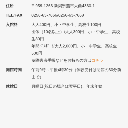
住所
〒959-1263 新潟県燕市大曲4330-1
TEL/FAX
0256-63-7666/0256-63-7669
入館料
大人400円、小・中学生、高校生100円
団体（10名以上）/大人300円、小・中学生、高校
生80円
年間ﾊﾟｽﾎﾟｰﾄ/大人2,000円、小・中学生、高校生
500円
※障害者手帳などをお持ちの方は
コチラ
開館時間
午前9時～午後4時30分（体験受付は閉館の30分前
まで）
休館日
月曜日(祝日の場合は翌平日)、年末年始