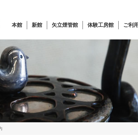
本館
新館
矢立煙管館
体験工房館
ご利
内