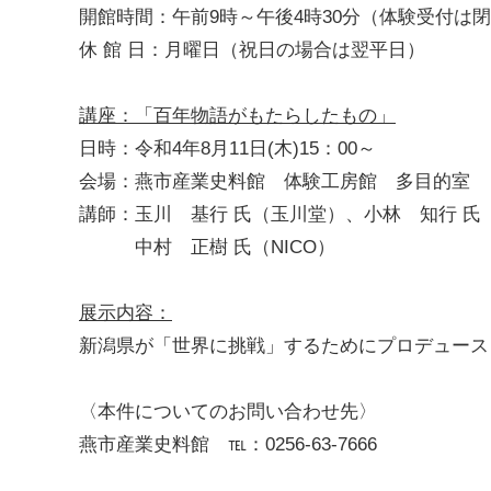
開館時間：午前9時～午後4時30分（体験受付は閉
休 館 日：月曜日（祝日の場合は翌平日）
講座：「百年物語がもたらしたもの」
日時：令和4年8月11日(木)15：00～
会場：燕市産業史料館 体験工房館 多目的室
講師：玉川 基行 氏（玉川堂）、小林 知行 氏
中村 正樹 氏（NICO）
展示内容：
新潟県が「世界に挑戦」するためにプロデュース
〈本件についてのお問い合わせ先〉
燕市産業史料館 ℡：0256-63-7666