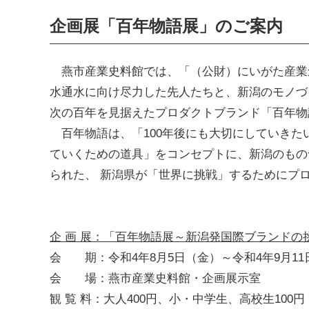
企画展「百年物語展」のご案内
燕市産業史料館では、「（公財）にいがた産業
水通水に向け尽力した先人たちと、新潟のモノづ
次の百年を見据えたプロダクトブランド「百年物
百年物語は、「100年後にも大切にしていきた
ていくための道具」をコンセプトに、新潟のもの
られた、 新潟県が「世界に挑戦」するためにプ
企 画 展：「百年物語展～新潟発国際ブランドの
会 期：令和4年8月5日（金）～令和4年9月11
会 場：燕市産業史料館・企画展示室
観 覧 料：大人400円、小・中学生、高校生100円