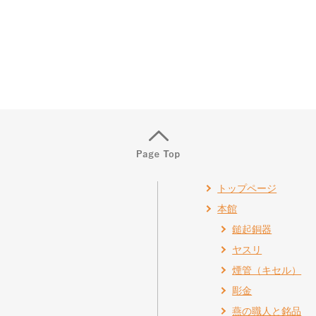
トップページ
本館
鎚起銅器
ヤスリ
煙管（キセル）
彫金
燕の職人と銘品