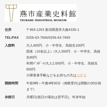
住所
〒959-1263 新潟県燕市大曲4330-1
TEL/FAX
0256-63-7666/0256-63-7669
入館料
大人400円、小・中学生、高校生100円
団体（10名以上）/大人300円、小・中学生、高校
生80円
年間ﾊﾟｽﾎﾟｰﾄ/大人2,000円、小・中学生、高校生
500円
※障害者手帳などをお持ちの方は
コチラ
開館時間
午前9時～午後4時30分（体験受付は閉館の30分前
まで）
休館日
月曜日(祝日の場合は翌平日)、年末年始